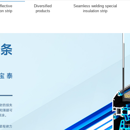
热反射隔热条
多样性产品
无
Heat-reflective
Diversified
Se
insulation strip
products