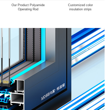
缝焊接专用隔热条
尼龙连杆锁条
amless welding special
Our Product Polyamid
insulation strip
Operating Rod