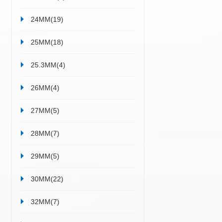
17MM(1)
18MM(3)
18.6MM(4)
19MM(1)
20MM(20)
22MM(3)
22.8MM(1)
24MM(19)
25MM(18)